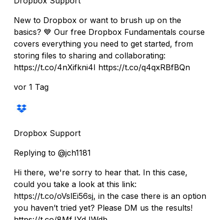
Dropbox Support
New to Dropbox or want to brush up on the
basics? 💙 Our free Dropbox Fundamentals course
covers everything you need to get started, from
storing files to sharing and collaborating:
https://t.co/4nXifkni4I https://t.co/q4qxRBfBQn
vor 1 Tag
Dropbox Support
Replying to @jch1181
Hi there, we're sorry to hear that. In this case,
could you take a look at this link:
https://t.co/oVslEi56sj, in the case there is an option
you haven’t tried yet? Please DM us the results!
https://t.co/8MfJYdJWdb