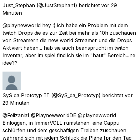
Just_Stephan
(@JustStephan1) berichtet
vor 29
Minuten
@playnewworld hey :) ich habe ein Problem mit dem
twitch Drops die es zur Zeit bei mehr als 10h zuschauen
von Streamern die new world Streamer und die Drops
Aktiviert haben... hab sie auch beansprucht im twitch
Inventar, aber im spiel find ich sie im "haut" Bereich...ne
idee??
SyS da Prototyp 🏳️‍🌈
(@SyS_da_Prototyp) berichtet
vor
29 Minuten
@Felizania1 @PlaynewworldDE @playnewworld
Einloggen, in ImmerVOLL rumstehen, eine Cappu
schlürfen und dem geschäftigen Treiben zuschauen
während sich mit jedem Schluck die Pläne fpr den Tag