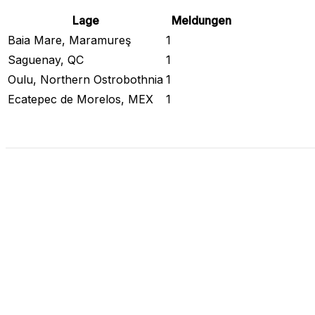
Lage
Meldungen
Baia Mare, Maramureş
1
Saguenay, QC
1
Oulu, Northern Ostrobothnia
1
Ecatepec de Morelos, MEX
1
Sieh den aktuellen Status an