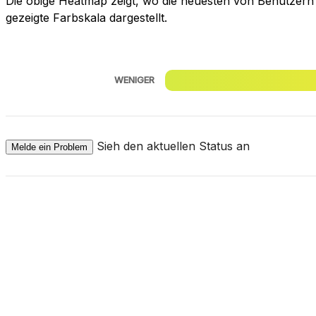
Die obige Heatmap zeigt, wo die neuesten von Benutzern e
gezeigte Farbskala dargestellt.
WENIGER
Sieh den aktuellen Status an
Melde ein Problem