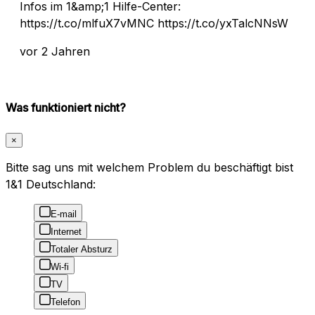
Infos im 1&amp;1 Hilfe-Center:
https://t.co/mlfuX7vMNC https://t.co/yxTalcNNsW
vor 2 Jahren
Was funktioniert nicht?
×
Bitte sag uns mit welchem Problem du beschäftigt bist
1&1 Deutschland:
E-mail
Internet
Totaler Absturz
Wi-fi
TV
Telefon