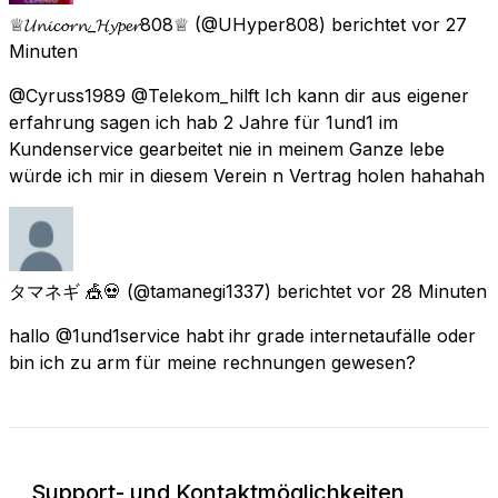
♕𝓤𝓷𝓲𝓬𝓸𝓻𝓷_𝓗𝔂𝓹𝓮𝓻808♕
(@UHyper808) berichtet
vor 27
Minuten
@Cyruss1989 @Telekom_hilft Ich kann dir aus eigener
erfahrung sagen ich hab 2 Jahre für 1und1 im
Kundenservice gearbeitet nie in meinem Ganze lebe
würde ich mir in diesem Verein n Vertrag holen hahahah
タマネギ 🎪💀
(@tamanegi1337) berichtet
vor 28 Minuten
hallo @1und1service habt ihr grade internetaufälle oder
bin ich zu arm für meine rechnungen gewesen?
Support- und Kontaktmöglichkeiten