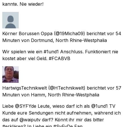
kannte. Nie wieder!
Körner Borussen Oppa
(@19Micha09) berichtet
vor 54
Minuten
von
Dortmund, North Rhine-Westphalia
Wir spielen wie ein #1und1 Anschluss. Funktioniert nie
kostet aber viel Geld. #FCABVB
HartwigsTechnikwelt
(@HTechnikwelt) berichtet
vor 57
Minuten
von
Hamm, North Rhine-Westphalia
Liebe @SYFYde Leute, wieso darf ich als @1und1 TV
Kunde eure Sendungen nicht aufnehmen, während ich
das auf @waiputv darf? Könnt ihr mir das bitter
#erklären? In Liebe ein #SyFyDe Fan