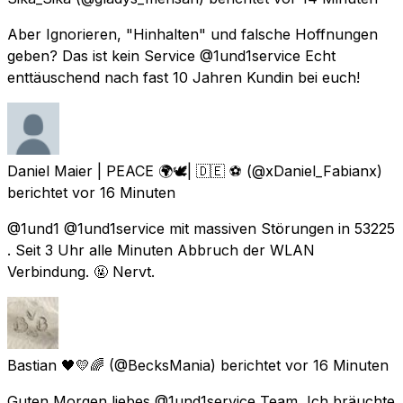
Aber Ignorieren, "Hinhalten" und falsche Hoffnungen
geben? Das ist kein Service @1und1service Echt
enttäuschend nach fast 10 Jahren Kundin bei euch!
Daniel Maier | PEACE 🌍🕊| 🇩🇪 ⚽️
(@xDaniel_Fabianx)
berichtet
vor 16 Minuten
@1und1 @1und1service mit massiven Störungen in 53225
. Seit 3 Uhr alle Minuten Abbruch der WLAN
Verbindung. 🤬 Nervt.
Bastian 🖤💛🌈
(@BecksMania) berichtet
vor 16 Minuten
Guten Morgen liebes @1und1service Team, Ich bräuchte