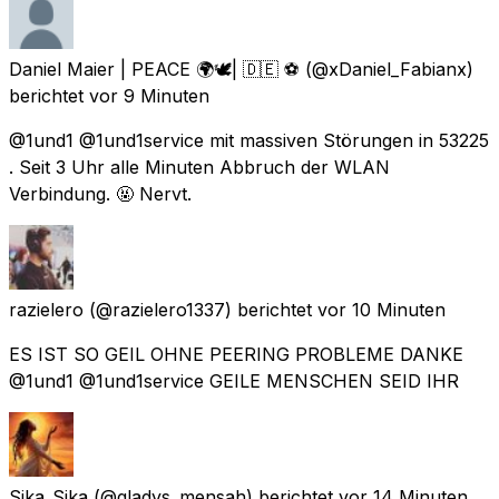
Daniel Maier | PEACE 🌍🕊| 🇩🇪 ⚽️
(@xDaniel_Fabianx)
berichtet
vor 9 Minuten
@1und1 @1und1service mit massiven Störungen in 53225
. Seit 3 Uhr alle Minuten Abbruch der WLAN
Verbindung. 🤬 Nervt.
razielero
(@razielero1337) berichtet
vor 10 Minuten
ES IST SO GEIL OHNE PEERING PROBLEME DANKE
@1und1 @1und1service GEILE MENSCHEN SEID IHR
Sika_Sika
(@gladys_mensah) berichtet
vor 14 Minuten