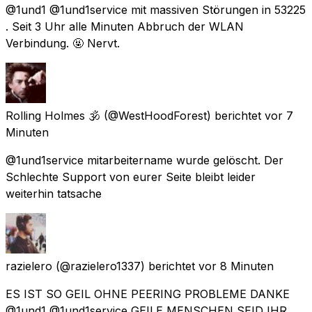
@1und1 @1und1service mit massiven Störungen in 53225
. Seit 3 Uhr alle Minuten Abbruch der WLAN
Verbindung. 🤬 Nervt.
Rolling Holmes 🕉️
(@WestHoodForest) berichtet
vor 7
Minuten
@1und1service mitarbeitername wurde gelöscht. Der
Schlechte Support von eurer Seite bleibt leider
weiterhin tatsache
razielero
(@razielero1337) berichtet
vor 8 Minuten
ES IST SO GEIL OHNE PEERING PROBLEME DANKE
@1und1 @1und1service GEILE MENSCHEN SEID IHR