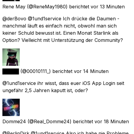
Rene May
(@ReneMay1980) berichtet
vor 13 Minuten
@derBovo @1und1service Ich drücke die Daumen -
manchmal läuft es einfach nicht, obwohl man sich
keiner Schuld bewusst ist. Einen Monat Starlink als
Option? Vielleicht mit Unterstützung der Community?
█████
(@00010111_) berichtet
vor 14 Minuten
@1und1service ihr wisst, dass euer iOS App Login seit
ungefähr 2,5 Jahren kaputt ist, oder?
Domme24
(@Real_Domme24) berichtet
vor 18 Minuten
@BerlinDirk @1und1service Also ich habe nie Probleme