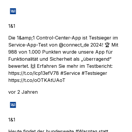
1&1
Die 1&amp;1 Control-Center-App ist Testsieger im
Service-App-Test von @connect_de 2024! 🏆 Mit
988 von 1.000 Punkten wurde unsere App für
Funktionalität und Sicherheit als „überragend“
bewertet. 🙌 Erfahren Sie mehr im Testbericht:
https://t.co/lcp13efV78 #Service #Testsieger
https://t.co/oOTKAtUAoT
vor 2 Jahren
1&1
Heute findet der bundesweite #Warntag statt.