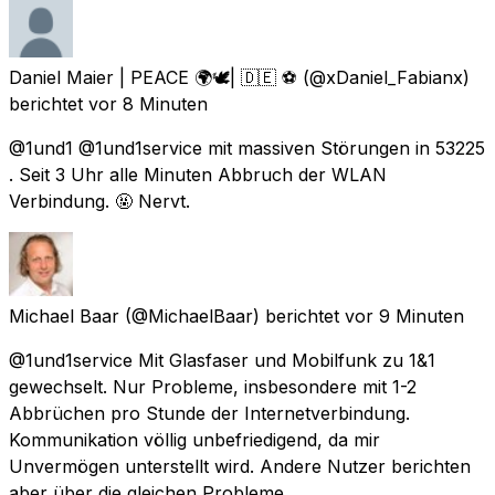
Daniel Maier | PEACE 🌍🕊| 🇩🇪 ⚽️
(@xDaniel_Fabianx)
berichtet
vor 8 Minuten
@1und1 @1und1service mit massiven Störungen in 53225
. Seit 3 Uhr alle Minuten Abbruch der WLAN
Verbindung. 🤬 Nervt.
Michael Baar
(@MichaelBaar) berichtet
vor 9 Minuten
@1und1service Mit Glasfaser und Mobilfunk zu 1&1
gewechselt. Nur Probleme, insbesondere mit 1-2
Abbrüchen pro Stunde der Internetverbindung.
Kommunikation völlig unbefriedigend, da mir
Unvermögen unterstellt wird. Andere Nutzer berichten
aber über die gleichen Probleme.