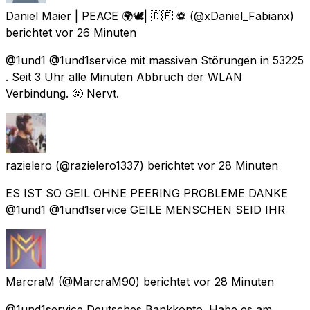
Daniel Maier | PEACE 🌍🕊| 🇩🇪 ⚽️
(@xDaniel_Fabianx)
berichtet
vor 26 Minuten
@1und1 @1und1service mit massiven Störungen in 53225
. Seit 3 Uhr alle Minuten Abbruch der WLAN
Verbindung. 🤬 Nervt.
razielero
(@razielero1337) berichtet
vor 28 Minuten
ES IST SO GEIL OHNE PEERING PROBLEME DANKE
@1und1 @1und1service GEILE MENSCHEN SEID IHR
MarcraM
(@MarcraM90) berichtet
vor 28 Minuten
@1und1service Deutsches Bankkonto. Habe es am