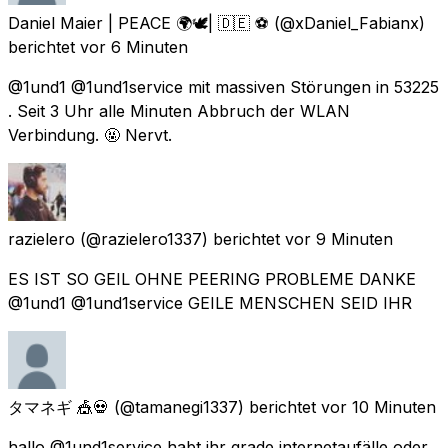
Daniel Maier | PEACE 🌍🕊| 🇩🇪 ⚽️
(@xDaniel_Fabianx)
berichtet
vor 6 Minuten
@1und1 @1und1service mit massiven Störungen in 53225
. Seit 3 Uhr alle Minuten Abbruch der WLAN
Verbindung. 🤬 Nervt.
razielero
(@razielero1337) berichtet
vor 9 Minuten
ES IST SO GEIL OHNE PEERING PROBLEME DANKE
@1und1 @1und1service GEILE MENSCHEN SEID IHR
タマネギ 🎪💀
(@tamanegi1337) berichtet
vor 10 Minuten
hallo @1und1service habt ihr grade internetaufälle oder