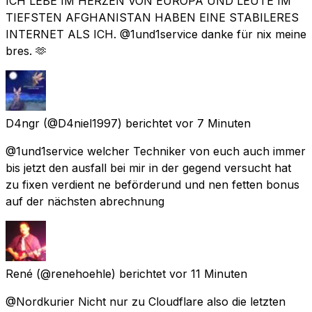
ICH LEBE IM HERZEN VON EUROPA UND LEUTE IM
TIEFSTEN AFGHANISTAN HABEN EINE STABILERES
INTERNET ALS ICH. @1und1service danke für nix meine
bres. 🫶
D4ngr
(@D4niel1997) berichtet
vor 7 Minuten
@1und1service welcher Techniker von euch auch immer
bis jetzt den ausfall bei mir in der gegend versucht hat
zu fixen verdient ne beförderund und nen fetten bonus
auf der nächsten abrechnung
René
(@renehoehle) berichtet
vor 11 Minuten
@Nordkurier Nicht nur zu Cloudflare also die letzten