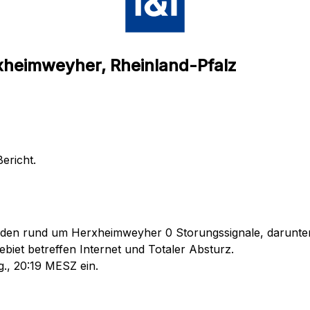
xheimweyher, Rheinland-Pfalz
ericht.
nden rund um Herxheimweyher 0 Storungssignale, darunter 
biet betreffen Internet und Totaler Absturz.
g., 20:19 MESZ ein.