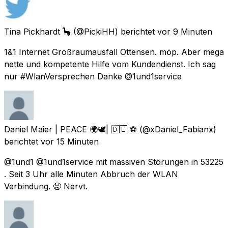
Tina Pickhardt 🦕
(@PickiHH) berichtet
vor 9 Minuten
1&1 Internet Großraumausfall Ottensen. möp. Aber mega
nette und kompetente Hilfe vom Kundendienst. Ich sag
nur #WlanVersprechen Danke @1und1service
Daniel Maier | PEACE 🌍🕊| 🇩🇪 ⚽️
(@xDaniel_Fabianx)
berichtet
vor 15 Minuten
@1und1 @1und1service mit massiven Störungen in 53225
. Seit 3 Uhr alle Minuten Abbruch der WLAN
Verbindung. 🤬 Nervt.