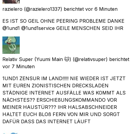
razielero
(@razielero1337) berichtet
vor 6 Minuten
ES IST SO GEIL OHNE PEERING PROBLEME DANKE
@1und1 @1und1service GEILE MENSCHEN SEID IHR
Relativ Super (Yuumi Main 🐱)
(@relativsuper) berichtet
vor 7 Minuten
1UND1 ZENSUR IM LAND!!!!! NIE WIEDER IST JETZT
MIT EUREN ZIONISTISCHEN DRECKSLADEN
STÄDNIGE INTERNET AUSFÄLLE WAS KOMMT ALS
NÄCHSTES?? ERSCHIEßUNGSKOMMANDO VOR
MEINER HAUSTÜR??? IHR HALSABSCHNEIDER
HALTET EUCH BLOß FERN VON MIR UND SORGT
DAFÜR DASS DAS INTERNET LÄUFT