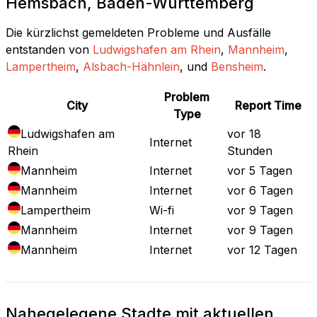
Hemsbach, Baden-Württemberg
Die kürzlichst gemeldeten Probleme und Ausfälle
entstanden von
Ludwigshafen am Rhein
,
Mannheim
,
Lampertheim
,
Alsbach-Hähnlein
, und
Bensheim
.
Problem
City
Report Time
Type
Ludwigshafen am
vor 18
Internet
Rhein
Stunden
Mannheim
Internet
vor 5 Tagen
Mannheim
Internet
vor 6 Tagen
Lampertheim
Wi-fi
vor 9 Tagen
Mannheim
Internet
vor 9 Tagen
Mannheim
Internet
vor 12 Tagen
Nahegelegene Stadte mit aktuellen