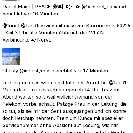
Daniel Maier | PEACE 🌍🕊| 🇩🇪 ⚽️
(@xDaniel_Fabianx)
berichtet
vor 16 Minuten
@1und1 @1und1service mit massiven Störungen in 53225
. Seit 3 Uhr alle Minuten Abbruch der WLAN
Verbindung. 🤬 Nervt.
Christy
(@christygoe) berichtet
vor 17 Minuten
Feiertag und das war es mit Internet. Anruf bei @1und1
Man erklärt mir dass ich morgen ab 14 Uhr bis zum
Abend warten soll, weil vielleicht jemand von der
Telekom vorbei schaut. Patzige Frau in der Leitung, die
so tut, als sei mir der Senf ausgegangen und ich könne
doch Ketchup nehmen. Premium Kunde mit spezieller
Servicenummer ohne Aussicht auf Lösung, wie mir
mitgeteilt wurde. Kann sein, dass es bis nächste Woche