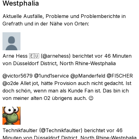
Westphalia
Aktuelle Ausfälle, Probleme und Problemberichte in
Grefrath und in der Nähe von Orten:
Arne Hess 🇪🇺
(@arnehess) berichtet
vor 46 Minuten
von
Düsseldorf District, North Rhine-Westphalia
@victor5679 @1und1service @pManderfeld @FI5CHER
@o2de Allet jot, hätte Provision auch nicht gedacht. Ist
doch schön, wenn man als Kunde Fan ist. Das bin ich
von meiner alten O2 übrigens auch. 😉
Technikfaultier
(@Technikfaultier) berichtet
vor 46
Minuten
von
Düsseldorf District, North Rhine-Westphalia