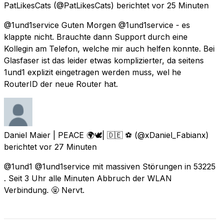
PatLikesCats
(@PatLikesCats) berichtet
vor 25 Minuten
@1und1service Guten Morgen @1und1service - es
klappte nicht. Brauchte dann Support durch eine
Kollegin am Telefon, welche mir auch helfen konnte. Bei
Glasfaser ist das leider etwas komplizierter, da seitens
1und1 explizit eingetragen werden muss, wel he
RouterID der neue Router hat.
Daniel Maier | PEACE 🌍🕊| 🇩🇪 ⚽️
(@xDaniel_Fabianx)
berichtet
vor 27 Minuten
@1und1 @1und1service mit massiven Störungen in 53225
. Seit 3 Uhr alle Minuten Abbruch der WLAN
Verbindung. 🤬 Nervt.