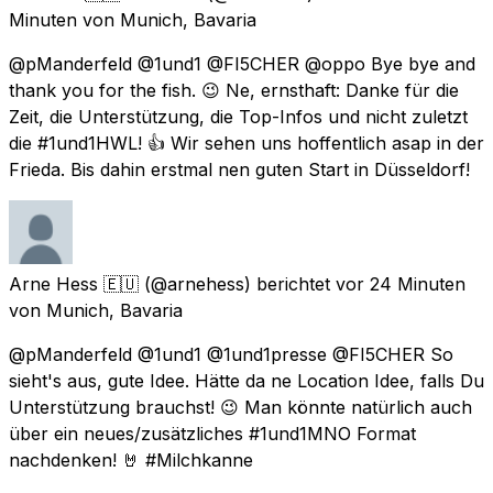
Minuten
von
Munich, Bavaria
@pManderfeld @1und1 @FI5CHER @oppo Bye bye and
thank you for the fish. 😉 Ne, ernsthaft: Danke für die
Zeit, die Unterstützung, die Top-Infos und nicht zuletzt
die #1und1HWL! 👍 Wir sehen uns hoffentlich asap in der
Frieda. Bis dahin erstmal nen guten Start in Düsseldorf!
Arne Hess 🇪🇺
(@arnehess) berichtet
vor 24 Minuten
von
Munich, Bavaria
@pManderfeld @1und1 @1und1presse @FI5CHER So
sieht's aus, gute Idee. Hätte da ne Location Idee, falls Du
Unterstützung brauchst! 😉 Man könnte natürlich auch
über ein neues/zusätzliches #1und1MNO Format
nachdenken! 🤘 #Milchkanne