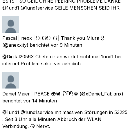
ES IST SO GEIL OHNE PEERING PROBLEME DANKE
@1und1 @1und1service GEILE MENSCHEN SEID IHR
Pascal | nexx | 🇩🇪/🇨🇦 | Thank you Miura 𒌐
(@anexxity) berichtet
vor 9 Minuten
@Digital2056X Chefe dir antwortet nicht mal 1und1 bei
internet Probleme also verzieh dich
Daniel Maier | PEACE 🌍🕊| 🇩🇪 ⚽️
(@xDaniel_Fabianx)
berichtet
vor 14 Minuten
@1und1 @1und1service mit massiven Störungen in 53225
. Seit 3 Uhr alle Minuten Abbruch der WLAN
Verbindung. 🤬 Nervt.