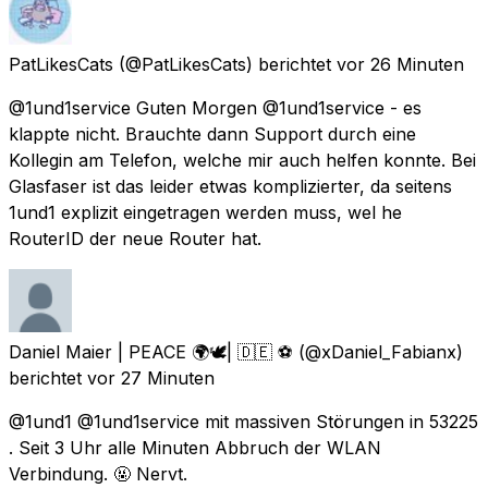
PatLikesCats
(@PatLikesCats) berichtet
vor 26 Minuten
@1und1service Guten Morgen @1und1service - es
klappte nicht. Brauchte dann Support durch eine
Kollegin am Telefon, welche mir auch helfen konnte. Bei
Glasfaser ist das leider etwas komplizierter, da seitens
1und1 explizit eingetragen werden muss, wel he
RouterID der neue Router hat.
Daniel Maier | PEACE 🌍🕊| 🇩🇪 ⚽️
(@xDaniel_Fabianx)
berichtet
vor 27 Minuten
@1und1 @1und1service mit massiven Störungen in 53225
. Seit 3 Uhr alle Minuten Abbruch der WLAN
Verbindung. 🤬 Nervt.