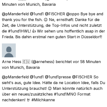
Minuten
von
Munich, Bavaria
@pManderfeld @1und1 @FI5CHER @oppo Bye bye and
thank you for the fish. 😉 Ne, ernsthaft: Danke für die
Zeit, die Unterstützung, die Top-Infos und nicht zuletzt
die #1und1HWL! 👍 Wir sehen uns hoffentlich asap in der
Frieda. Bis dahin erstmal nen guten Start in Düsseldorf!
Arne Hess 🇪🇺
(@arnehess) berichtet
vor 58 Minuten
von
Munich, Bavaria
@pManderfeld @1und1 @1und1presse @FI5CHER So
sieht's aus, gute Idee. Hätte da ne Location Idee, falls Du
Unterstützung brauchst! 😉 Man könnte natürlich auch
über ein neues/zusätzliches #1und1MNO Format
nachdenken! 🤘 #Milchkanne