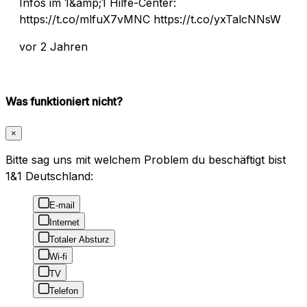
Infos im 1&amp;1 Hilfe-Center:
https://t.co/mlfuX7vMNC https://t.co/yxTalcNNsW
vor 2 Jahren
Was funktioniert nicht?
×
Bitte sag uns mit welchem Problem du beschäftigt bist
1&1 Deutschland:
E-mail
Internet
Totaler Absturz
Wi-fi
TV
Telefon