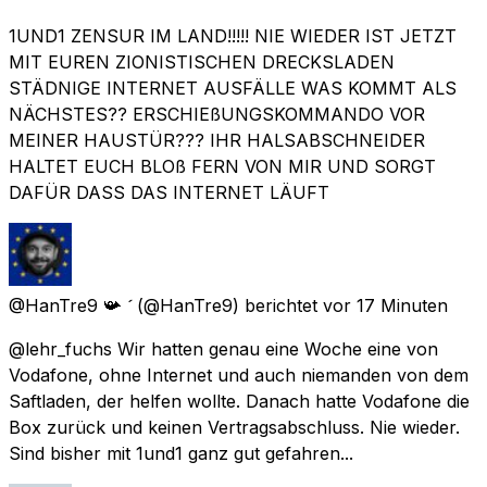
1UND1 ZENSUR IM LAND!!!!! NIE WIEDER IST JETZT
MIT EUREN ZIONISTISCHEN DRECKSLADEN
STÄDNIGE INTERNET AUSFÄLLE WAS KOMMT ALS
NÄCHSTES?? ERSCHIEßUNGSKOMMANDO VOR
MEINER HAUSTÜR??? IHR HALSABSCHNEIDER
HALTET EUCH BLOß FERN VON MIR UND SORGT
DAFÜR DASS DAS INTERNET LÄUFT
@HanTre9 📯 
(@HanTre9) berichtet
vor 17 Minuten
@lehr_fuchs Wir hatten genau eine Woche eine von
Vodafone, ohne Internet und auch niemanden von dem
Saftladen, der helfen wollte. Danach hatte Vodafone die
Box zurück und keinen Vertragsabschluss. Nie wieder.
Sind bisher mit 1und1 ganz gut gefahren...