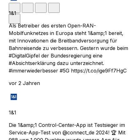
1&1
Als Betreiber des ersten Open-RAN-
Mobilfunknetzes in Europa steht 1&amp;1 bereit,
mit Innovationen die Breitbandversorgung für
Bahnreisende zu verbessern. Gestern wurde beim
#DigitalGipfel der Bundesregierung eine
#Absichtserklärung dazu unterzeichnet.
#immerwiederbesser #5G https://t.co/ige9Ff7HgC
vor 2 Jahren
1&1
Die 1&amp;1 Control-Center-App ist Testsieger im
Service-App-Test von @connect_de 2024! 🏆 Mit
988 von 1.000 Punkten wurde unsere App für