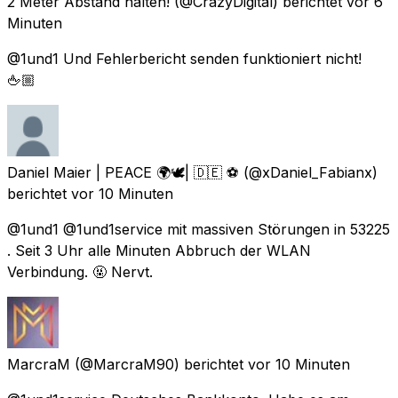
2 Meter Abstand halten!
(@CrazyDigital) berichtet
vor 6
Minuten
@1und1 Und Fehlerbericht senden funktioniert nicht!
🖕🏼
Daniel Maier | PEACE 🌍🕊| 🇩🇪 ⚽️
(@xDaniel_Fabianx)
berichtet
vor 10 Minuten
@1und1 @1und1service mit massiven Störungen in 53225
. Seit 3 Uhr alle Minuten Abbruch der WLAN
Verbindung. 🤬 Nervt.
MarcraM
(@MarcraM90) berichtet
vor 10 Minuten