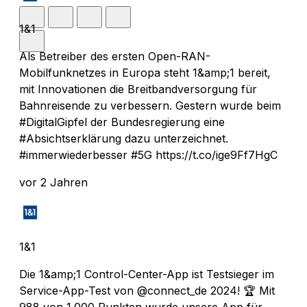
1&1
Als Betreiber des ersten Open-RAN-
Mobilfunknetzes in Europa steht 1&amp;1 bereit,
mit Innovationen die Breitbandversorgung für
Bahnreisende zu verbessern. Gestern wurde beim
#DigitalGipfel der Bundesregierung eine
#Absichtserklärung dazu unterzeichnet.
#immerwiederbesser #5G https://t.co/ige9Ff7HgC
vor 2 Jahren
1&1
Die 1&amp;1 Control-Center-App ist Testsieger im
Service-App-Test von @connect_de 2024! 🏆 Mit
988 von 1.000 Punkten wurde unsere App für