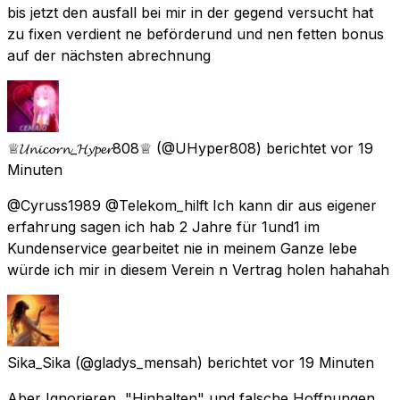
bis jetzt den ausfall bei mir in der gegend versucht hat
zu fixen verdient ne beförderund und nen fetten bonus
auf der nächsten abrechnung
♕𝓤𝓷𝓲𝓬𝓸𝓻𝓷_𝓗𝔂𝓹𝓮𝓻808♕
(@UHyper808) berichtet
vor 19
Minuten
@Cyruss1989 @Telekom_hilft Ich kann dir aus eigener
erfahrung sagen ich hab 2 Jahre für 1und1 im
Kundenservice gearbeitet nie in meinem Ganze lebe
würde ich mir in diesem Verein n Vertrag holen hahahah
Sika_Sika
(@gladys_mensah) berichtet
vor 19 Minuten
Aber Ignorieren, "Hinhalten" und falsche Hoffnungen