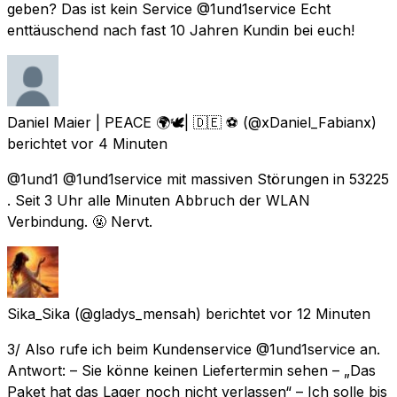
geben? Das ist kein Service @1und1service Echt
enttäuschend nach fast 10 Jahren Kundin bei euch!
Daniel Maier | PEACE 🌍🕊| 🇩🇪 ⚽️
(@xDaniel_Fabianx)
berichtet
vor 4 Minuten
@1und1 @1und1service mit massiven Störungen in 53225
. Seit 3 Uhr alle Minuten Abbruch der WLAN
Verbindung. 🤬 Nervt.
Sika_Sika
(@gladys_mensah) berichtet
vor 12 Minuten
3/ Also rufe ich beim Kundenservice @1und1service an.
Antwort: – Sie könne keinen Liefertermin sehen – „Das
Paket hat das Lager noch nicht verlassen“ – Ich solle bis