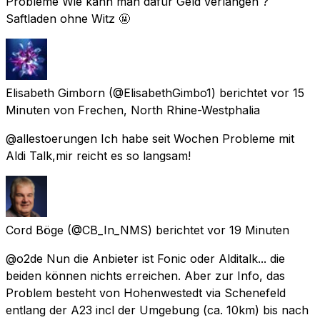
Probleme Wie kann man dafür Geld verlangen ?
Saftladen ohne Witz 🤬
Elisabeth Gimborn
(@ElisabethGimbo1) berichtet
vor 15
Minuten
von
Frechen, North Rhine-Westphalia
@allestoerungen Ich habe seit Wochen Probleme mit
Aldi Talk,mir reicht es so langsam!
Cord Böge
(@CB_In_NMS) berichtet
vor 19 Minuten
@o2de Nun die Anbieter ist Fonic oder Alditalk... die
beiden können nichts erreichen. Aber zur Info, das
Problem besteht von Hohenwestedt via Schenefeld
entlang der A23 incl der Umgebung (ca. 10km) bis nach