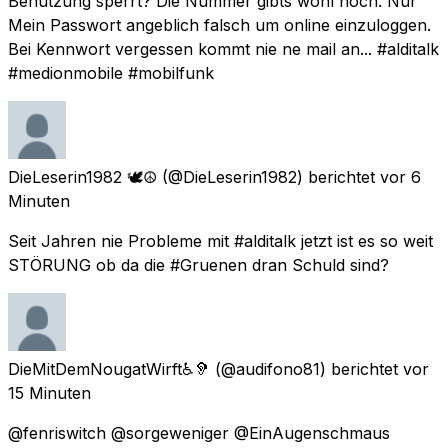
Benutzung sperrt? Die Nummer gibts wohl noch. Nur
Mein Passwort angeblich falsch um online einzuloggen.
Bei Kennwort vergessen kommt nie ne mail an... #alditalk
#medionmobile #mobilfunk
DieLeserin1982 🕊️☮️
(@DieLeserin1982) berichtet
vor 6
Minuten
Seit Jahren nie Probleme mit #alditalk jetzt ist es so weit
STÖRUNG ob da die #Gruenen dran Schuld sind?
DieMitDemNougatWirft♿🦻
(@audifono81) berichtet
vor
15 Minuten
@fenriswitch @sorgeweniger @EinAugenschmaus