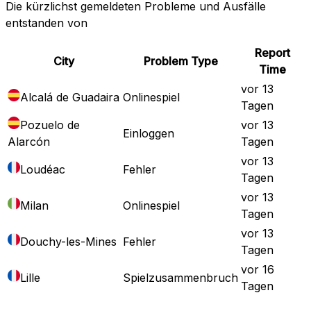
Die kürzlichst gemeldeten Probleme und Ausfälle
entstanden von
Report
City
Problem Type
Time
vor 13
Alcalá de Guadaira
Onlinespiel
Tagen
Pozuelo de
vor 13
Einloggen
Alarcón
Tagen
vor 13
Loudéac
Fehler
Tagen
vor 13
Milan
Onlinespiel
Tagen
vor 13
Douchy-les-Mines
Fehler
Tagen
vor 16
Lille
Spielzusammenbruch
Tagen
Vollständige Ausfallkarte