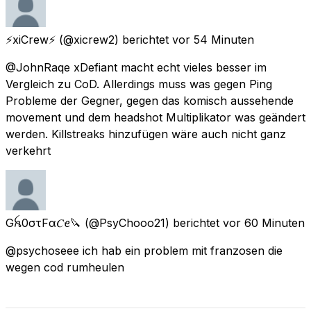
⚡️xiCrew⚡️
(@xicrew2) berichtet
vor 54 Minuten
@JohnRaqe xDefiant macht echt vieles besser im
Vergleich zu CoD. Allerdings muss was gegen Ping
Probleme der Gegner, gegen das komisch aussehende
movement und dem headshot Multiplikator was geändert
werden. Killstreaks hinzufügen wäre auch nicht ganz
verkehrt
Gꫝ0στFα𝐶ꫀ🔪
(@PsyChooo21) berichtet
vor 60 Minuten
@psychoseee ich hab ein problem mit franzosen die
wegen cod rumheulen