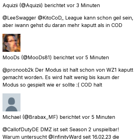
Aquizii
(@Aquizii) berichtet
vor 3 Minuten
@LeeSwagger @KitoCoD_ League kann schon geil sein,
aber iwann gehst du daran mehr kaputt als in COD
MooDs
(@MooDs81) berichtet
vor 5 Minuten
@pronoob2k Der Modus ist halt schon von WZ1 kaputt
gemacht worden. Es wird halt wenig bis kaum der
Modus so gespielt wie er sollte :( COD halt
Michael
(@Brabax_MF) berichtet
vor 5 Minuten
@CallofDutyDE DMZ ist seit Season 2 unspielbar!
Warum untersucht @InfinityWard seit 16.02.23 die