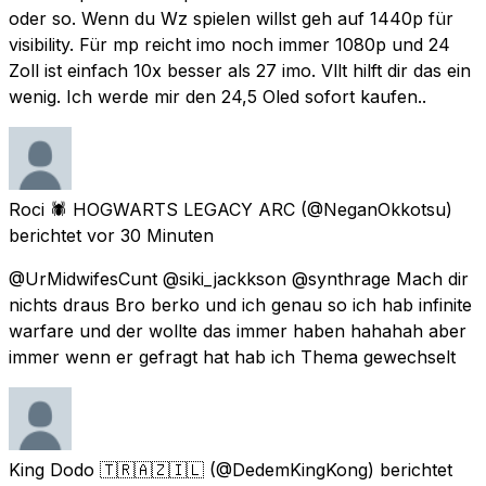
oder so. Wenn du Wz spielen willst geh auf 1440p für
visibility. Für mp reicht imo noch immer 1080p und 24
Zoll ist einfach 10x besser als 27 imo. Vllt hilft dir das ein
wenig. Ich werde mir den 24,5 Oled sofort kaufen..
Roci 🕷 HOGWARTS LEGACY ARC
(@NeganOkkotsu)
berichtet
vor 30 Minuten
@UrMidwifesCunt @siki_jackkson @synthrage Mach dir
nichts draus Bro berko und ich genau so ich hab infinite
warfare und der wollte das immer haben hahahah aber
immer wenn er gefragt hat hab ich Thema gewechselt
King Dodo 🇹🇷🇦🇿🇮🇱
(@DedemKingKong) berichtet