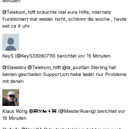
Minuten
@Telekom_hilft bräuchte mal eure Hilfe, internetz
Funktioniert mal wieder nicht, schlimm die woche , heute
seit ca 4 uhr
KeyS
(@KeyS33090719) berichtet
vor 15 Minuten
@Slawidov @Telekom_hilft @te_poztlan Sterling hat
keinen gescheiten Support,ich habe leider nur Probleme
mit denen
Klaus Rörig 🟢🚒⚒🏍👩‍🚒
(@MeisterRoerig) berichtet
vor
16 Minuten