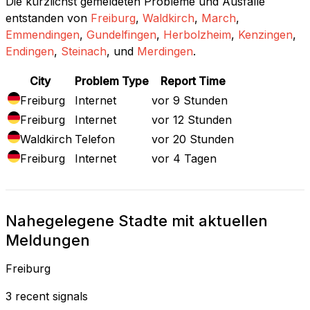
Die kürzlichst gemeldeten Probleme und Ausfälle
entstanden von
Freiburg
,
Waldkirch
,
March
,
Emmendingen
,
Gundelfingen
,
Herbolzheim
,
Kenzingen
,
Endingen
,
Steinach
, und
Merdingen
.
City
Problem Type
Report Time
Freiburg
Internet
vor 9 Stunden
Freiburg
Internet
vor 12 Stunden
Waldkirch
Telefon
vor 20 Stunden
Freiburg
Internet
vor 4 Tagen
Nahegelegene Stadte mit aktuellen
Meldungen
Freiburg
3 recent signals