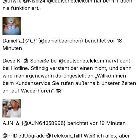
@u1w1e @Nispi24 @deutschetelekom hat bei mir auch
nie funktioniert..
Daniel ᷅\_(ヅ)_/ ᷄
(@danielbaerchen) berichtet
vor 18
Minuten
Diese KI 🤖 Scheiße bei @deutschetelekom nervt echt
bei Hotline. Ständig versteht der einen nicht, und dann
wird man irgendwann durchgestellt an „Willkommen
beim Kundenservice Sie rufen außerhalb unserer Zeiten
an, auf Wiederhören“. 🙈
AJN 🪝
(@AJN64358998) berichtet
vor 19 Minuten
@FrlDietlUpgrade @Telekom_hilft Weiß ich alles, aber