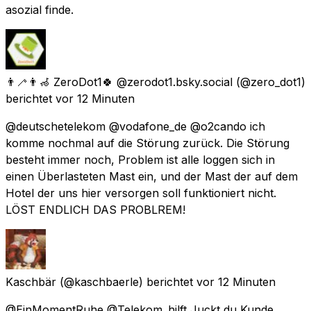
asozial finde.
👨‍🦯👨‍🦽 ZeroDot1🍀 @zerodot1.bsky.social
(@zero_dot1)
berichtet
vor 12 Minuten
@deutschetelekom @vodafone_de @o2cando ich
komme nochmal auf die Störung zurück. Die Störung
besteht immer noch, Problem ist alle loggen sich in
einen Überlasteten Mast ein, und der Mast der auf dem
Hotel der uns hier versorgen soll funktioniert nicht.
LÖST ENDLICH DAS PROBLREM!
Kaschbär
(@kaschbaerle) berichtet
vor 12 Minuten
@EinMomentRuhe @Telekom_hilft Juckt du Kunde