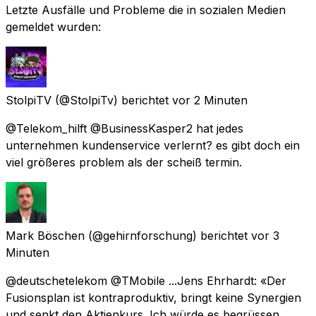
Letzte Ausfälle und Probleme die in sozialen Medien
gemeldet wurden:
StolpiTV
(@StolpiTv) berichtet
vor 2 Minuten
@Telekom_hilft @BusinessKasper2 hat jedes
unternehmen kundenservice verlernt? es gibt doch ein
viel größeres problem als der scheiß termin.
Mark Böschen
(@gehirnforschung) berichtet
vor 3
Minuten
@deutschetelekom @TMobile ...Jens Ehrhardt: «Der
Fusionsplan ist kontraproduktiv, bringt keine Synergien
und senkt den Aktienkurs. Ich würde es begrüssen,