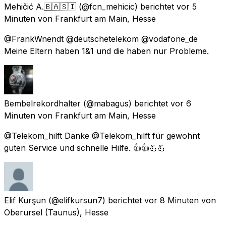
Mehičić A.🇧🇦🇸🇮
(@fcn_mehicic) berichtet
vor 5
Minuten
von
Frankfurt am Main, Hesse
@FrankWnendt @deutschetelekom @vodafone_de
Meine Eltern haben 1&1 und die haben nur Probleme.
Bembelrekordhalter
(@mabagus) berichtet
vor 6
Minuten
von
Frankfurt am Main, Hesse
@Telekom_hilft Danke @Telekom_hilft für gewohnt
guten Service und schnelle Hilfe. 👍👍💪💪
Elif Kurşun
(@elifkursun7) berichtet
vor 8 Minuten
von
Oberursel (Taunus), Hesse