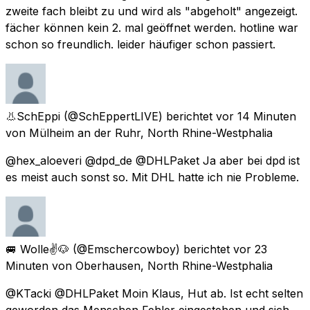
zweite fach bleibt zu und wird als "abgeholt" angezeigt.
fächer können kein 2. mal geöffnet werden. hotline war
schon so freundlich. leider häufiger schon passiert.
👃SchEppi
(@SchEppertLIVE) berichtet
vor 14 Minuten
von
Mülheim an der Ruhr, North Rhine-Westphalia
@hex_aloeveri @dpd_de @DHLPaket Ja aber bei dpd ist
es meist auch sonst so. Mit DHL hatte ich nie Probleme.
🚐 Wolle✌🐶
(@Emschercowboy) berichtet
vor 23
Minuten
von
Oberhausen, North Rhine-Westphalia
@KTacki @DHLPaket Moin Klaus, Hut ab. Ist echt selten
geworden das Menschen Fehler eingestehen und sich