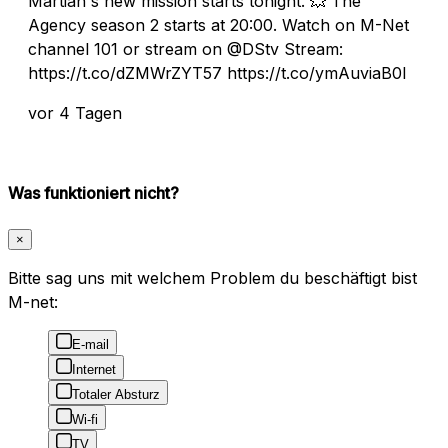
Martian's new mission starts tonight. 💥 The
Agency season 2 starts at 20:00. Watch on M-Net
channel 101 or stream on @DStv Stream:
https://t.co/dZMWrZYT57 https://t.co/ymAuviaB0l
vor 4 Tagen
Was funktioniert nicht?
×
Bitte sag uns mit welchem Problem du beschäftigt bist
M-net:
E-mail
Internet
Totaler Absturz
Wi-fi
TV