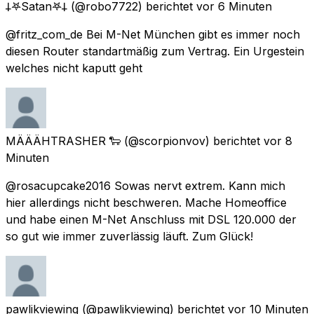
𐕣𖤐Satan𖤐𐕣
(@robo7722) berichtet
vor 6 Minuten
@fritz_com_de Bei M-Net München gibt es immer noch
diesen Router standartmäßig zum Vertrag. Ein Urgestein
welches nicht kaputt geht
MÄÄÄHTRASHER 🐑
(@scorpionvov) berichtet
vor 8
Minuten
@rosacupcake2016 Sowas nervt extrem. Kann mich
hier allerdings nicht beschweren. Mache Homeoffice
und habe einen M-Net Anschluss mit DSL 120.000 der
so gut wie immer zuverlässig läuft. Zum Glück!
pawlikviewing
(@pawlikviewing) berichtet
vor 10 Minuten