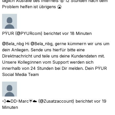
täglich Ausfälle des Internets 🤬 12 Stunden nach dem
Problem helfen ist übrigens 🤮
PŸUR
(@PYURcom) berichtet
vor 18 Minuten
@Bela_nbg Hi @Bela_nbg, gerne kümmern wir uns um
dein Anliegen. Sende uns hierfür bitte eine
Direktnachricht und teile uns deine Kundendaten mit.
Unsere Kolleg:innen vom Support werden sich
innerhalb von 24 Stunden bei Dir melden. Dein PŸUR
Social Media Team
💨☁️DD-Marc☔️☁️
(@Zusatzaccount) berichtet
vor 19
Minuten