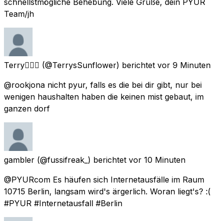
schnellstmögliche Behebung. Viele Grüße, dein PŸUR
Team/jh
Terry🏳️‍🌈✨
(@TerrysSunflower) berichtet
vor 9 Minuten
@rookjona nicht pyur, falls es die bei dir gibt, nur bei
wenigen haushalten haben die keinen mist gebaut, im
ganzen dorf
gambler
(@fussifreak_) berichtet
vor 10 Minuten
@PYURcom Es häufen sich Internetausfälle im Raum
10715 Berlin, langsam wird's ärgerlich. Woran liegt's? :(
#PYUR #Internetausfall #Berlin