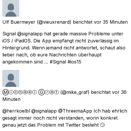
Ulf Buermeyer
(@vieuxrenard) berichtet
vor 35 Minuten
Signal @signalapp hat gerade massive Probleme unter
iOS / iPadOS. Die App empfängt nicht zuverlässig im
Hintergrund. Wenn jemand nicht antwortet, schaut also
lieber nach, ob eure Nachrichten überhaupt
angekommen sind … #Signal #ios15
Ⓜⓘⓒⓗⓐⓔⓛ Ⓖⓡⓐⓕ
(@mike_graf) berichtet
vor 36
Minuten
@herrkoelbl @signalapp @ThreemaApp Ich hab ehrlich
gesagt immer noch nicht verstanden, worin konkret
genau jetzt das Problem mit Twitter besteht 🙄