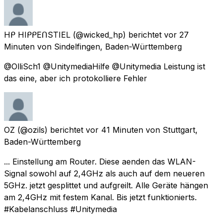
Hᑭ HIᑭᑭEᑎSTIEL
(@wicked_hp) berichtet
vor 27
Minuten
von
Sindelfingen, Baden-Württemberg
@OlliSch1 @UnitymediaHilfe @Unitymedia Leistung ist
das eine, aber ich protokolliere Fehler
OZ
(@ozils) berichtet
vor 41 Minuten
von
Stuttgart,
Baden-Württemberg
... Einstellung am Router. Diese aenden das WLAN-
Signal sowohl auf 2,4GHz als auch auf dem neueren
5GHz. jetzt gesplittet und aufgreilt. Alle Geräte hängen
am 2,4GHz mit festem Kanal. Bis jetzt funktionierts.
#Kabelanschluss #Unitymedia