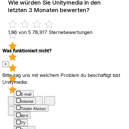
Wie würden Sie Unitymedia in den
letzten 3 Monaten bewerten?
1.96 von 5
78,917 Sternebewertungen
Was funktioniert nicht?
×
Bitte sag uns mit welchem Problem du beschäftigt bist
Unitymedia:
E-mail
Internet
Totaler Absturz
Wi-fi
TV