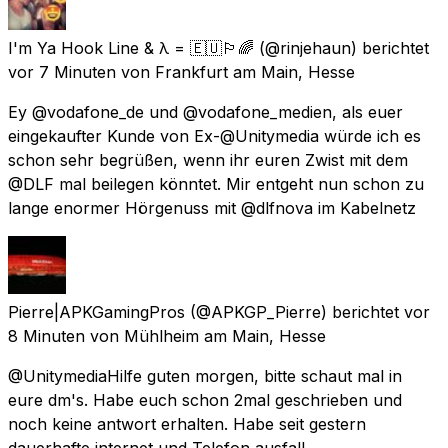
I'm Ya Hook Line & λ = 🇪🇺🏳️‍🌈
(@rinjehaun) berichtet
vor 7 Minuten
von
Frankfurt am Main, Hesse
Ey @vodafone_de und @vodafone_medien, als euer
eingekaufter Kunde von Ex-@Unitymedia würde ich es
schon sehr begrüßen, wenn ihr euren Zwist mit dem
@DLF mal beilegen könntet. Mir entgeht nun schon zu
lange enormer Hörgenuss mit @dlfnova im Kabelnetz
Pierre|APKGamingPros
(@APKGP_Pierre) berichtet
vor
8 Minuten
von
Mühlheim am Main, Hesse
@UnitymediaHilfe guten morgen, bitte schaut mal in
eure dm's. Habe euch schon 2mal geschrieben und
noch keine antwort erhalten. Habe seit gestern
dauerhafte internet und Telefon ausfall.