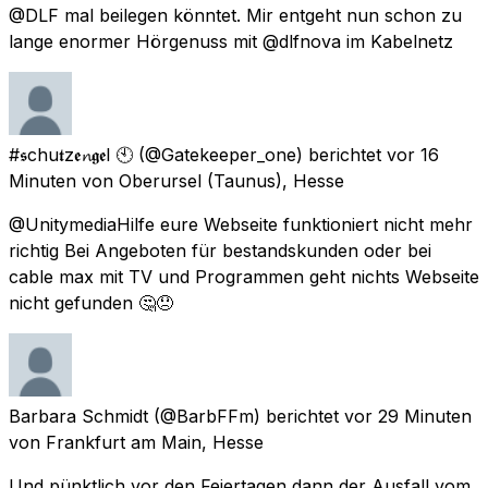
@DLF mal beilegen könntet. Mir entgeht nun schon zu
lange enormer Hörgenuss mit @dlfnova im Kabelnetz
#𝖘chu𝖙z𝖊𝓷𝖌𝖊l 🕙
(@Gatekeeper_one) berichtet
vor 16
Minuten
von
Oberursel (Taunus), Hesse
@UnitymediaHilfe eure Webseite funktioniert nicht mehr
richtig Bei Angeboten für bestandskunden oder bei
cable max mit TV und Programmen geht nichts Webseite
nicht gefunden 🤔😞
Barbara Schmidt
(@BarbFFm) berichtet
vor 29 Minuten
von
Frankfurt am Main, Hesse
Und pünktlich vor den Feiertagen dann der Ausfall vom