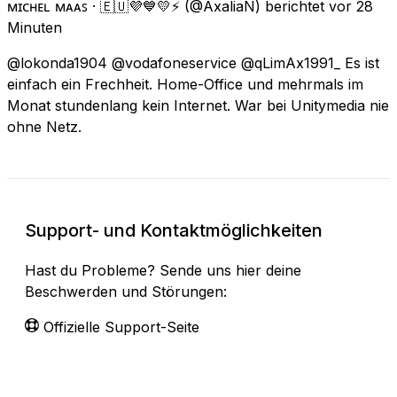
ᴍɪᴄʜᴇʟ ᴍᴀᴀꜱ · 🇪🇺💜💙💛⚡
(@AxaliaN) berichtet
vor 28
Minuten
@lokonda1904 @vodafoneservice @qLimAx1991_ Es ist
einfach ein Frechheit. Home-Office und mehrmals im
Monat stundenlang kein Internet. War bei Unitymedia nie
ohne Netz.
Support- und Kontaktmöglichkeiten
Hast du Probleme? Sende uns hier deine
Beschwerden und Störungen:
Offizielle Support-Seite