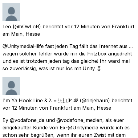
Leo
(@bOwLoR) berichtet
vor 12 Minuten
von
Frankfurt
am Main, Hesse
@UnitymediaHilfe fast jeden Tag fällt das Internet aus ...
wegen solcher fehler wurde mir die Fritzbox angedreht
und es ist trotzdem jeden tag das gleiche! Ihr ward mal
so zuverlässig, was ist nur los mit Unity 🤬
I'm Ya Hook Line & λ = 🇪🇺🏳️‍🌈
(@rinjehaun) berichtet
vor 12 Minuten
von
Frankfurt am Main, Hesse
Ey @vodafone_de und @vodafone_medien, als euer
eingekaufter Kunde von Ex-@Unitymedia würde ich es
schon sehr begrüßen, wenn ihr euren Zwist mit dem