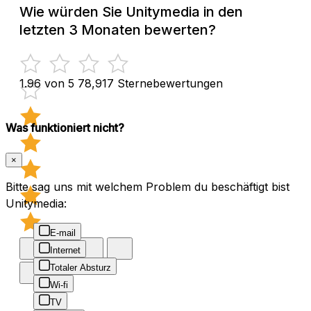
Wie würden Sie Unitymedia in den
letzten 3 Monaten bewerten?
1.96 von 5
78,917 Sternebewertungen
Was funktioniert nicht?
×
Bitte sag uns mit welchem Problem du beschäftigt bist
Unitymedia:
E-mail
Internet
Totaler Absturz
Wi-fi
TV