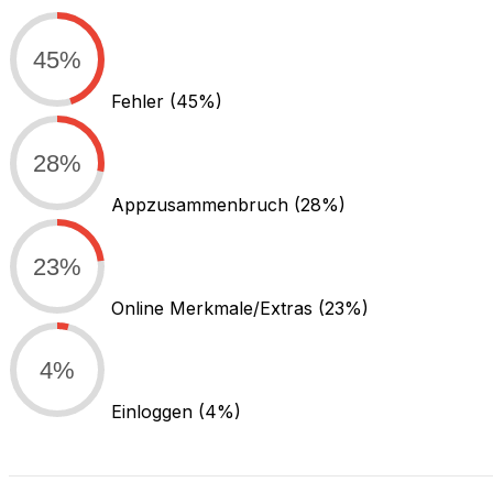
45%
Fehler
(45%)
28%
Appzusammenbruch
(28%)
23%
Online Merkmale/Extras
(23%)
4%
Einloggen
(4%)