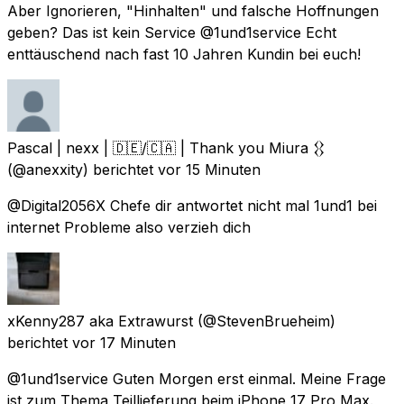
Aber Ignorieren, "Hinhalten" und falsche Hoffnungen
geben? Das ist kein Service @1und1service Echt
enttäuschend nach fast 10 Jahren Kundin bei euch!
Pascal | nexx | 🇩🇪/🇨🇦 | Thank you Miura 𒌐
(@anexxity) berichtet
vor 15 Minuten
@Digital2056X Chefe dir antwortet nicht mal 1und1 bei
internet Probleme also verzieh dich
xKenny287 aka Extrawurst
(@StevenBrueheim)
berichtet
vor 17 Minuten
@1und1service Guten Morgen erst einmal. Meine Frage
ist zum Thema Teillieferung beim iPhone 17 Pro Max.