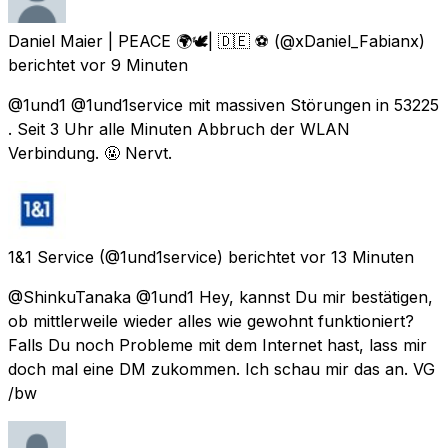
Daniel Maier | PEACE 🌍🕊| 🇩🇪 ⚽️
(@xDaniel_Fabianx)
berichtet
vor 9 Minuten
@1und1 @1und1service mit massiven Störungen in 53225
. Seit 3 Uhr alle Minuten Abbruch der WLAN
Verbindung. 🤬 Nervt.
1&1 Service
(@1und1service) berichtet
vor 13 Minuten
@ShinkuTanaka @1und1 Hey, kannst Du mir bestätigen,
ob mittlerweile wieder alles wie gewohnt funktioniert?
Falls Du noch Probleme mit dem Internet hast, lass mir
doch mal eine DM zukommen. Ich schau mir das an. VG
/bw