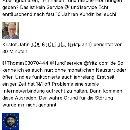
Aber Ignorieren, "Hinhalten" und falsche Hoffnungen
geben? Das ist kein Service @1und1service Echt
enttäuschend nach fast 10 Jahren Kundin bei euch!
Kristof Jahn 🇺🇦 ₿ 🇹🇼 🇮🇱
(@kfjJahn) berichtet
vor
30 Minuten
@Thomas03070444 @1und1service @fritz_com_de So
kenne ich es auch nur: ohne monatlichen Neustart oder
öfter. Und es funktionierte auch jahrelang. Erst seit
einiger Zeit hat 1&1 oft Probleme eine stabile
Internetverbindung aufrecht zu halten. Dann kommen
diese Ausreden. Der wahre Grund für die Störung
wurde mir nicht genannt