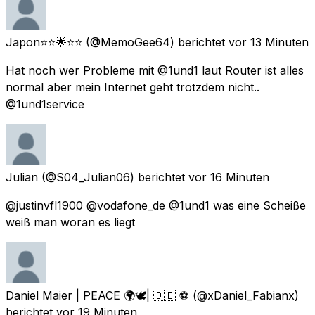
Japon⭐️⭐️🌟⭐️⭐️
(@MemoGee64) berichtet
vor 13 Minuten
Hat noch wer Probleme mit @1und1 laut Router ist alles
normal aber mein Internet geht trotzdem nicht..
@1und1service
Julian
(@S04_Julian06) berichtet
vor 16 Minuten
@justinvfl1900 @vodafone_de @1und1 was eine Scheiße
weiß man woran es liegt
Daniel Maier | PEACE 🌍🕊| 🇩🇪 ⚽️
(@xDaniel_Fabianx)
berichtet
vor 19 Minuten