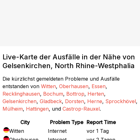
Live-Karte der Ausfälle in der Nähe von
Gelsenkirchen, North Rhine-Westphalia
Die kürzlichst gemeldeten Probleme und Ausfälle
entstanden von
Witten
,
Oberhausen
,
Essen
,
Recklinghausen
,
Bochum
,
Bottrop
,
Herten
,
Gelsenkirchen
,
Gladbeck
,
Dorsten
,
Herne
,
Sprockhövel
,
Mülheim
,
Hattingen
, und
Castrop-Rauxel
.
City
Problem Type
Report Time
Witten
Internet
vor 1 Tag
Oberhausen
Internet
vor 2 Tagen