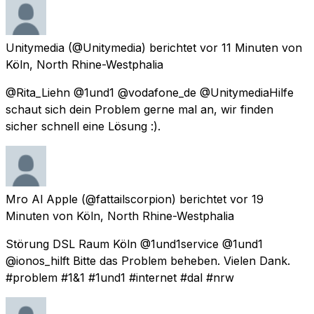
Unitymedia
(@Unitymedia) berichtet
vor 11 Minuten
von
Köln, North Rhine-Westphalia
@Rita_Liehn @1und1 @vodafone_de @UnitymediaHilfe
schaut sich dein Problem gerne mal an, wir finden
sicher schnell eine Lösung :).
Mro Al Apple
(@fattailscorpion) berichtet
vor 19
Minuten
von
Köln, North Rhine-Westphalia
Störung DSL Raum Köln @1und1service @1und1
@ionos_hilft Bitte das Problem beheben. Vielen Dank.
#problem #1&1 #1und1 #internet #dal #nrw