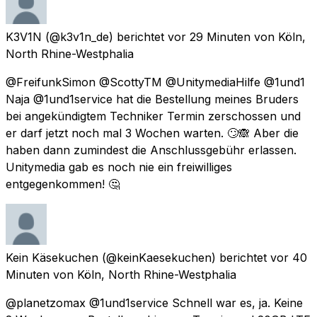
K3V1N
(@k3v1n_de) berichtet
vor 29 Minuten
von
Köln,
North Rhine-Westphalia
@FreifunkSimon @ScottyTM @UnitymediaHilfe @1und1
Naja @1und1service hat die Bestellung meines Bruders
bei angekündigtem Techniker Termin zerschossen und
er darf jetzt noch mal 3 Wochen warten. 🙄🙈 Aber die
haben dann zumindest die Anschlussgebühr erlassen.
Unitymedia gab es noch nie ein freiwilliges
entgegenkommen! 🤔
Kein Käsekuchen
(@keinKaesekuchen) berichtet
vor 40
Minuten
von
Köln, North Rhine-Westphalia
@planetzomax @1und1service Schnell war es, ja. Keine