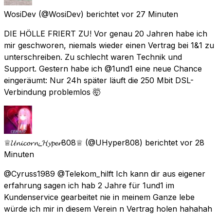
WosiDev
(@WosiDev) berichtet
vor 27 Minuten
DIE HÖLLE FRIERT ZU! Vor genau 20 Jahren habe ich
mir geschworen, niemals wieder einen Vertrag bei 1&1 zu
unterschreiben. Zu schlecht waren Technik und
Support. Gestern habe ich @1und1 eine neue Chance
eingeräumt: Nur 24h später läuft die 250 Mbit DSL-
Verbindung problemlos 🤯
♕𝓤𝓷𝓲𝓬𝓸𝓻𝓷_𝓗𝔂𝓹𝓮𝓻808♕
(@UHyper808) berichtet
vor 28
Minuten
@Cyruss1989 @Telekom_hilft Ich kann dir aus eigener
erfahrung sagen ich hab 2 Jahre für 1und1 im
Kundenservice gearbeitet nie in meinem Ganze lebe
würde ich mir in diesem Verein n Vertrag holen hahahah