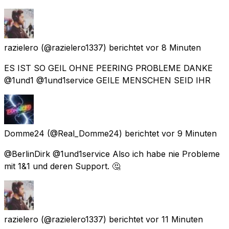
razielero
(@razielero1337) berichtet
vor 8 Minuten
ES IST SO GEIL OHNE PEERING PROBLEME DANKE
@1und1 @1und1service GEILE MENSCHEN SEID IHR
Domme24
(@Real_Domme24) berichtet
vor 9 Minuten
@BerlinDirk @1und1service Also ich habe nie Probleme
mit 1&1 und deren Support. 🤔
razielero
(@razielero1337) berichtet
vor 11 Minuten