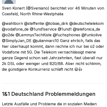
Sven Konert
(@Sveniano) berichtet
vor 46 Minuten
von
Coesfeld, North Rhine-Westphalia
@wahlborn @steffentei @tobias_dirk @deutschetelekom
@vodafone_de @1und1service @1und1 @telefonica_de
@o2de @LemmysTechKiste @fuchsphones @funkolive
@SimplyJan_DE @julianmarc10 Ganz ehrlich, falls das
hier überhaupt kommt, dann rechne ich nur bei o2 oder
Vodafone mit 5G. Die Telekom vernachlässigt meine
ganze Gegend schon seit Jahrzehnten, fast überall nur
2k DSL oder weniger und B20/B8. Aber nicht schlimm,
die günstigere Konkurrenz schläft nicht 😃👍
1&1 Deutschland Problemmeldungen
Letzte Ausfälle und Probleme die in sozialen Medien