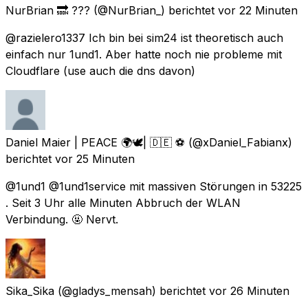
NurBrian 🔜 ???
(@NurBrian_) berichtet
vor 22 Minuten
@razielero1337 Ich bin bei sim24 ist theoretisch auch
einfach nur 1und1. Aber hatte noch nie probleme mit
Cloudflare (use auch die dns davon)
Daniel Maier | PEACE 🌍🕊| 🇩🇪 ⚽️
(@xDaniel_Fabianx)
berichtet
vor 25 Minuten
@1und1 @1und1service mit massiven Störungen in 53225
. Seit 3 Uhr alle Minuten Abbruch der WLAN
Verbindung. 🤬 Nervt.
Sika_Sika
(@gladys_mensah) berichtet
vor 26 Minuten