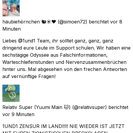
häubiehörnchen 🐿️☀️❤️
(@simoen72) berichtet
vor 8
Minuten
Liebes @1und1 Team, ihr solltet ganz, ganz, ganz
dringend eure Leute im Support schulen. Wir haben eine
sechstägige Odyssee aus Falschinformationen,
Warteschleifenstunden und Nervenzusammenbrüchen
hinter uns. Mal abgesehen von den frechen Antworten
auf vernünftige Fragen!
Relativ Super (Yuumi Main 🐱)
(@relativsuper) berichtet
vor 9 Minuten
1UND1 ZENSUR IM LAND!!!!! NIE WIEDER IST JETZT