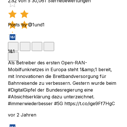
2.52 von 5
30,061 Sternebewertungen
Posts by @1und1
1&1
Als Betreiber des ersten Open-RAN-
Mobilfunknetzes in Europa steht 1&amp;1 bereit,
mit Innovationen die Breitbandversorgung für
Bahnreisende zu verbessern. Gestern wurde beim
#DigitalGipfel der Bundesregierung eine
#Absichtserklärung dazu unterzeichnet.
#immerwiederbesser #5G https://t.co/ige9Ff7HgC
vor 2 Jahren