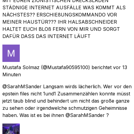
MIT EUREN ZIONISTISCHEN DRECKSLADEN
STÄDNIGE INTERNET AUSFÄLLE WAS KOMMT ALS
NÄCHSTES?? ERSCHIEßUNGSKOMMANDO VOR
MEINER HAUSTÜR??? IHR HALSABSCHNEIDER
HALTET EUCH BLOß FERN VON MIR UND SORGT
DAFÜR DASS DAS INTERNET LÄUFT
Mustafa Solmaz
(@Mustafa90595100) berichtet
vor 13
Minuten
@SarahMSander Langsam wirds lächerlich. Wer vor den
epstein files nicht 1und1 Zusammenzählen konnte müsst
jetzt taub blind und behindert um nicht das große ganze
zu sehen oder irgendwelche schmutzigen Geheimnisse
haben. Was ist es bei ihnen @SarahMSander ?