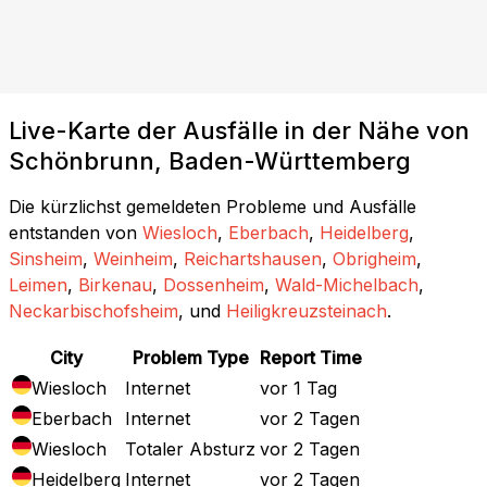
Live-Karte der Ausfälle in der Nähe von
Schönbrunn, Baden-Württemberg
Die kürzlichst gemeldeten Probleme und Ausfälle
entstanden von
Wiesloch
,
Eberbach
,
Heidelberg
,
Sinsheim
,
Weinheim
,
Reichartshausen
,
Obrigheim
,
Leimen
,
Birkenau
,
Dossenheim
,
Wald-Michelbach
,
Neckarbischofsheim
, und
Heiligkreuzsteinach
.
City
Problem Type
Report Time
Wiesloch
Internet
vor 1 Tag
Eberbach
Internet
vor 2 Tagen
Wiesloch
Totaler Absturz
vor 2 Tagen
Heidelberg
Internet
vor 2 Tagen