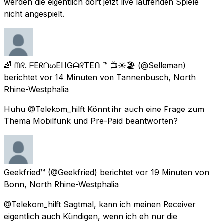
werden die eigentlich dort jetzt live laufenden Spiele
nicht angespielt.
🌈 ᗰᖇ. ᖴEᖇᑎᔕEᕼGᗩᖇTEᑎ ™ 📺☀️🏖️
(@Selleman)
berichtet
vor 14 Minuten
von
Tannenbusch, North
Rhine-Westphalia
Huhu @Telekom_hilft Könnt ihr auch eine Frage zum
Thema Mobilfunk und Pre-Paid beantworten?
Geekfried™
(@Geekfried) berichtet
vor 19 Minuten
von
Bonn, North Rhine-Westphalia
@Telekom_hilft Sagtmal, kann ich meinen Receiver
eigentlich auch Kündigen, wenn ich eh nur die