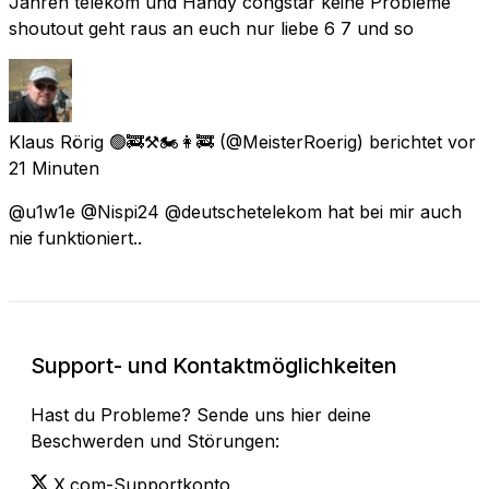
Jahren telekom und Handy congstar keine Probleme
shoutout geht raus an euch nur liebe 6 7 und so
Klaus Rörig 🟢🚒⚒🏍👩‍🚒
(@MeisterRoerig) berichtet
vor
21 Minuten
@u1w1e @Nispi24 @deutschetelekom hat bei mir auch
nie funktioniert..
Support- und Kontaktmöglichkeiten
Hast du Probleme? Sende uns hier deine
Beschwerden und Störungen:
X.com-Supportkonto